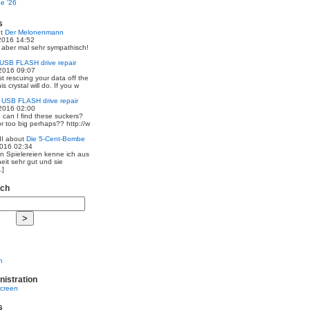
e '26
s
ut
Der Melonenmann
2016 14:52
r aber mal sehr sympathisch!
USB FLASH drive repair
2016 09:07
st rescuing your data off the
is crystal will do. If you w
t
USB FLASH drive repair
2016 02:00
 can I find these suckers?
 or too big perhaps?? http://w
I
about
Die 5-Cent-Bombe
2016 02:34
en Spielereien kenne ich aus
eit sehr gut und sie
.]
rch
m
nistration
screen
s