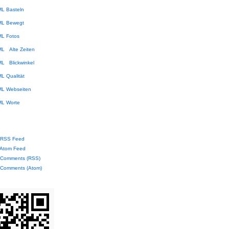
Basteln
Bewegt
Fotos
Alte Zeiten
Blickwinkel
Qualität
Webseiten
Worte
RSS Feed
Atom Feed
Comments (RSS)
Comments (Atom)