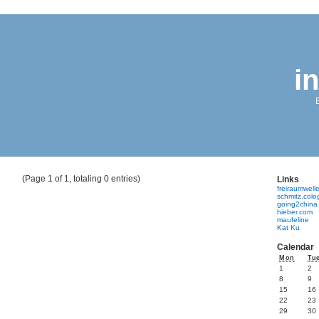
i
(Page 1 of 1, totaling 0 entries)
Links
freiraumwell
schmitz.col
going2china
hieber.com
maufeline
Kat Ku
Calendar
Mon
Tu
1
2
8
9
15
16
22
23
29
30