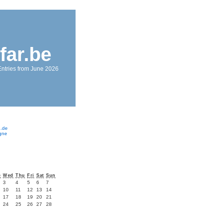
nfar.be
Entries from June 2026
e.de
ogne
e
Wed
Thu
Fri
Sat
Sun
3
4
5
6
7
10
11
12
13
14
17
18
19
20
21
24
25
26
27
28