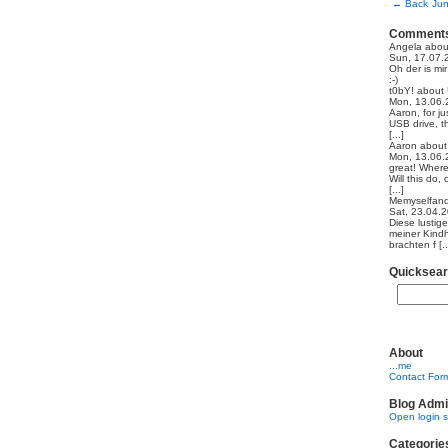
←
Back
Jun
Comment
Angela
abo
Sun, 17.07.
Oh der is mi
:-)
t0bY!
about
Mon, 13.06.
Aaron, for ju
USB drive, th
[...]
Aaron
abou
Mon, 13.06.
great! Where
Will this do,
[...]
Memyselfand
Sat, 23.04.
Diese lustig
meiner Kindh
brachten f [..
Quicksea
About
...me
Contact For
Blog Admi
Open login 
Categorie