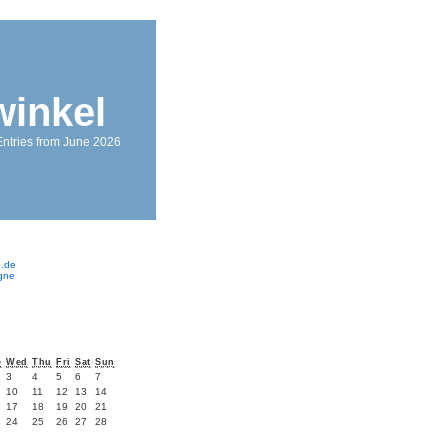
winkel
Entries from June 2026
e.de
ogne
e
Wed
Thu
Fri
Sat
Sun
3
4
5
6
7
10
11
12
13
14
17
18
19
20
21
24
25
26
27
28