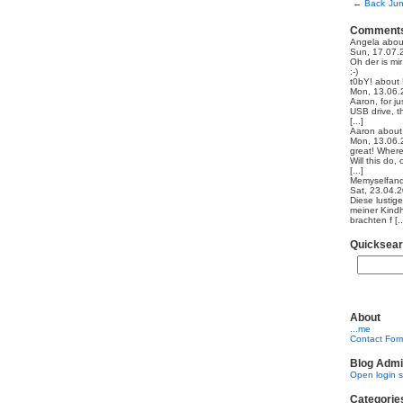
←
Back
Jun
Comment
Angela
abo
Sun, 17.07.
Oh der is mi
:-)
t0bY!
about
Mon, 13.06.
Aaron, for ju
USB drive, th
[...]
Aaron
abou
Mon, 13.06.
great! Where
Will this do,
[...]
Memyselfand
Sat, 23.04.
Diese lustig
meiner Kindh
brachten f [..
Quicksea
About
...me
Contact For
Blog Admi
Open login 
Categorie