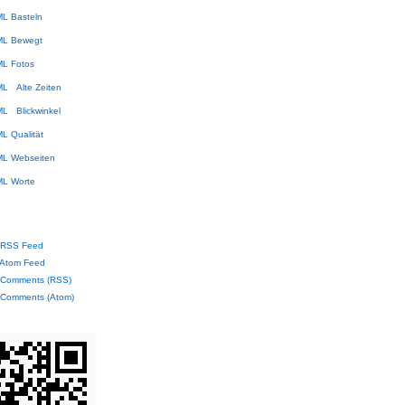
Basteln
Bewegt
Fotos
Alte Zeiten
Blickwinkel
Qualität
Webseiten
Worte
RSS Feed
Atom Feed
Comments (RSS)
Comments (Atom)