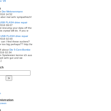
e '26
s
ut
Der Melonenmann
2016 14:52
r aber mal sehr sympathisch!
USB FLASH drive repair
2016 09:07
st rescuing your data off the
is crystal will do. If you w
t
USB FLASH drive repair
2016 02:00
 can I find these suckers?
 or too big perhaps?? http://w
I
about
Die 5-Cent-Bombe
2016 02:34
en Spielereien kenne ich aus
eit sehr gut und sie
.]
rch
m
nistration
screen
s