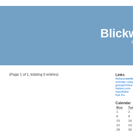
Blick
(Page 1 of 1, totaling 0 entries)
Links
freiraumwell
schmitz.col
going2china
hieber.com
maufeline
Kat Ku
Calendar
Mon
Tu
1
2
8
9
15
16
22
23
29
30