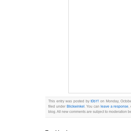
This entry was posted by
t0bY!
on Monday, October
filed under
Blickwinkel
. You can
leave a response
,
blog. All new comments are subject to moderation b