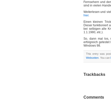
Fernsehern und d
sind in vielen Hand
Weiterlesen und vie
hier
.
Einen kleinen Tric
Dieser funktioniert
bei selbigen alle K
1.1.1980, etc.).
So, dann mal los,
erfolgreich geteste
Windows 98.
This entry was po
Webseiten
. You can
Trackbacks
Comments