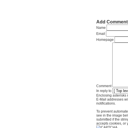
Add Comment
Name
Email
Homepage
Comment
In reply to
Enclosing asterisks 
E-Mail addresses wil
notifications.
To prevent automate
see in the image bel
submitted if the str
accepts cookies, or 