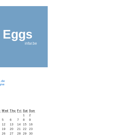
r Eggs
infar.be
e.de
ogne
e
Wed
Thu
Fri
Sat
Sun
1
2
5
6
7
8
9
12
13
14
15
16
19
20
21
22
23
26
27
28
29
30