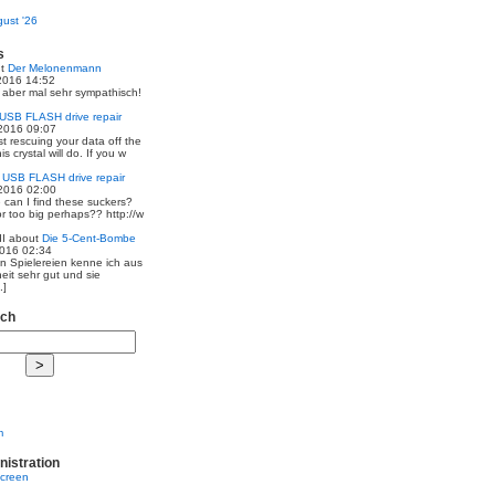
ust '26
s
ut
Der Melonenmann
2016 14:52
r aber mal sehr sympathisch!
USB FLASH drive repair
2016 09:07
st rescuing your data off the
is crystal will do. If you w
t
USB FLASH drive repair
2016 02:00
 can I find these suckers?
 or too big perhaps?? http://w
I
about
Die 5-Cent-Bombe
2016 02:34
en Spielereien kenne ich aus
eit sehr gut und sie
.]
rch
m
nistration
screen