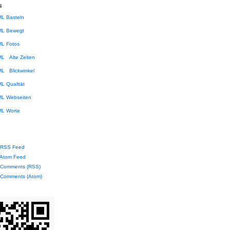
s
Basteln
Bewegt
Fotos
Alte Zeiten
Blickwinkel
Qualität
Webseiten
Worte
RSS Feed
Atom Feed
Comments (RSS)
Comments (Atom)