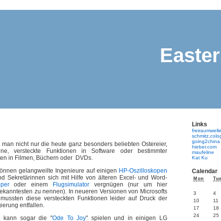
Easte
Links
s
freiraumwell
schmitz.col
going2china
man nicht nur die heute ganz besonders beliebten Ostereier,
hieber.com
ne, versteckte Funktionen in Software oder bestimmter
maufeline
ten in Filmen, Büchern oder DVDs.
Kat Ku
önnen gelangweilte Ingenieure auf einigen
HP-Oszilloskopen
Calendar
d Sekretärinnen sich mit Hilfe von älteren Excel- und Word-
Mon
Tu
pper
oder einem
Flugsimulator
vergnügen (nur um hier
ekanntesten zu nennen). In neueren Versionen von Microsofts
3
4
mussten diese versteckten Funktionen leider auf Druck der
10
11
erung entfallen.
17
18
24
25
 kann sogar die "
Ode To Joy
" spielen und in einigen LG