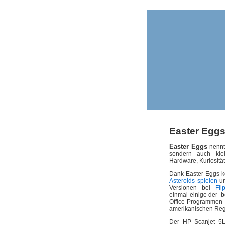
Easter Egg
Easter Eggs
nennt 
sondern auch klei
Hardware, Kuriositä
Dank Easter Eggs k
Asteroids spielen
un
Versionen bei
Fli
einmal einige der b
Office-Programmen 
amerikanischen Regi
Der HP Scanjet 5L