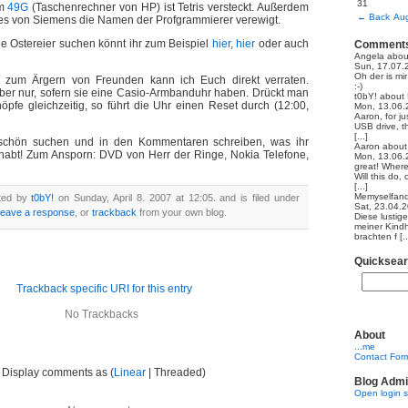
31
em
49G
(Taschenrechner von HP) ist Tetris versteckt. Außerdem
←
Back
Aug
ies von Siemens die Namen der Profgrammierer verewigt.
le Ostereier suchen könnt ihr zum Beispiel
hier
,
hier
oder auch
Comment
Angela
abo
Sun, 17.07.
Oh der is mi
k zum Ärgern von Freunden kann ich Euch direkt verraten.
:-)
 aber nur, sofern sie eine Casio-Armbanduhr haben. Drückt man
t0bY!
about
nöpfe gleichzeitig, so führt die Uhr einen Reset durch (12:00,
Mon, 13.06.
Aaron, for ju
USB drive, th
[...]
 schön suchen und in den Kommentaren schreiben, was ihr
Aaron
abou
t habt! Zum Ansporn: DVD von Herr der Ringe, Nokia Telefone,
Mon, 13.06.
great! Where
Will this do,
[...]
Memyselfand
sted by
t0bY!
on Sunday, April 8. 2007 at 12:05. and is filed under
Sat, 23.04.
leave a response
, or
trackback
from your own blog.
Diese lustig
meiner Kindh
brachten f [..
Quicksea
Trackback specific URI for this entry
No Trackbacks
About
...me
Contact For
Display comments as (
Linear
| Threaded)
Blog Admi
Open login 