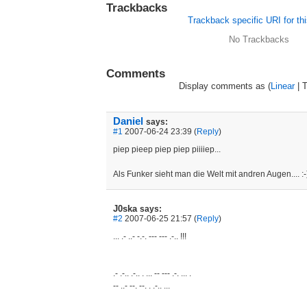
Trackbacks
Trackback specific URI for thi
No Trackbacks
Comments
Display comments as (
Linear
| 
Daniel
says:
#1
2007-06-24 23:39 (
Reply
)
piep pieep piep piep piiiiep...
Als Funker sieht man die Welt mit andren Augen.... :-
J0ska
says:
#2
2007-06-25 21:57 (
Reply
)
... .- ..- -.-. --- --- .-.. !!!
.- .-.. .-.. . ... -- --- .-. ... .
-- ..- --. --. . .-.. ...