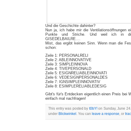
Und die Geschichte dahinter?
Nun ja, ich habe mir die Ventilationsöffnungen 
Punkte und Striche. Und weil ich in di
GISEDELBAILRE....
Mist, das ergibt keinen Sinn. Wenn man die Fes
schon:
Zeile 1: PERSONALRELI
Zeile 2: ABLEINNOVATIVE
Zeile 3: SIMPLEINNOVA
Zeile 4: TIVEPERSONALD
Zeile 5: ESIGNRELIABLEINNOVATI
Zeile 6: VEDESIGNPERSONALDES
Zeile 7: IGNSIMPLEINNOVATIV
Zeile 8: ESIMPLERELIABLEDESIG
Gibt's für's Entdecken eigentlich einen Preis bei 
einfach mal nachfragen!
This entry was posted by
t0bY!
on Sunday, June 24. 
under
Blickwinkel
. You can
leave a response
, or
tra