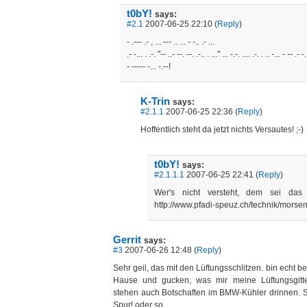
t0bY!
says:
#2.1
2007-06-25 22:10 (
Reply
)
- .--- .- , ... --- .. ... - -.. .- ...
.- -... . .-. "-- ..- --. --. .-.. . ..." ... -.-. .... .-. . .. -... - -- .- -.
- ----- -... -.--!
K-Trin
says:
#2.1.1
2007-06-25 22:36 (
Reply
)
Hoffentlich steht da jetzt nichts Versautes! ;-)
t0bY!
says:
#2.1.1.1
2007-06-25 22:41 (
Reply
)
Wer's nicht versteht, dem sei das 
http://www.pfadi-speuz.ch/technik/morse
Gerrit
says:
#3
2007-06-26 12:48 (
Reply
)
Sehr geil, das mit den Lüftungsschlitzen. bin echt be
Hause und gucken, was mir meine Lüftungsgitter
stehen auch Botschaften im BMW-Kühler drinnen. S
Spur! oder so...