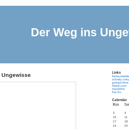
Der Weg ins Unge
Links
s Ungewisse
freiraumwell
schmitz.col
going2china
hieber.com
maufeline
Kat Ku
Calendar
Mon
Tu
3
4
10
11
17
18
24
25