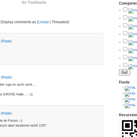
No Trackbacks
Categorie
Display comments as (
Linear
| Threaded)
 (
Reply
)
 (
Reply
)
Feeds
ber sga es auch nicht....
ine GROßE Halle.... :-))
 (
Reply
)
Recursion
ie im Forum ;-):
 euch aber bestimmt nicht! 1337