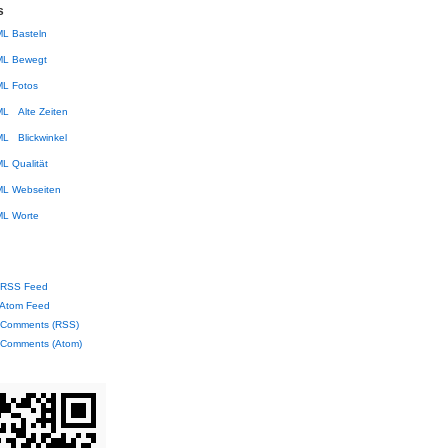
s
Basteln
Bewegt
Fotos
Alte Zeiten
Blickwinkel
Qualität
Webseiten
Worte
RSS Feed
Atom Feed
Comments (RSS)
Comments (Atom)