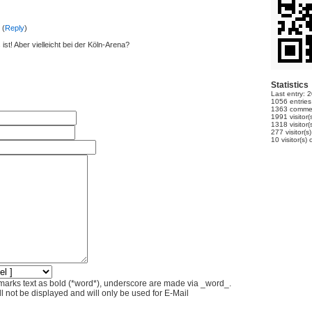
 (
Reply
)
 ist! Aber vielleicht bei der Köln-Arena?
Statistics
Last entry:
2
1056
entries
1363
commen
1991
visitor(
1318
visitor(
277
visitor(s
10
visitor(s) 
marks text as bold (*word*), underscore are made via _word_.
l not be displayed and will only be used for E-Mail