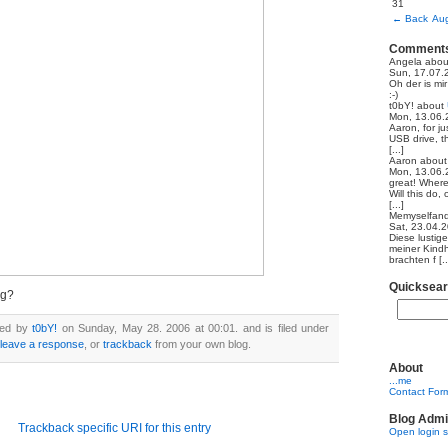
31
←
Back
Aug
Comment
Angela
abo
Sun, 17.07.
Oh der is mi
:-)
t0bY!
about
Mon, 13.06.
Aaron, for ju
USB drive, th
[...]
Aaron
abou
Mon, 13.06.
great! Where
Will this do,
[...]
Memyselfand
Sat, 23.04.
Diese lustig
meiner Kindh
brachten f [..
Quicksea
eg?
ted by
t0bY!
on Sunday, May 28. 2006 at 00:01. and is filed under
leave a response
, or
trackback
from your own blog.
About
...me
Contact For
Blog Admi
Trackback specific URI for this entry
Open login 