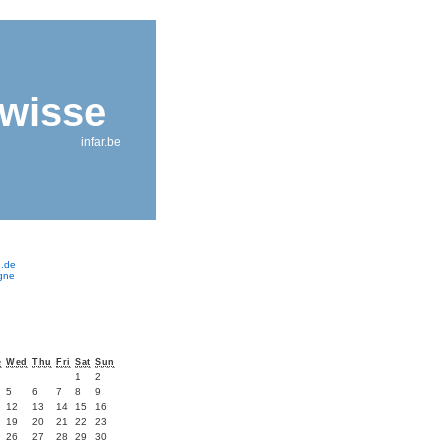
wisse
infar.be
e.de
ogne
e
Wed
Thu
Fri
Sat
Sun
1
2
5
6
7
8
9
12
13
14
15
16
19
20
21
22
23
26
27
28
29
30