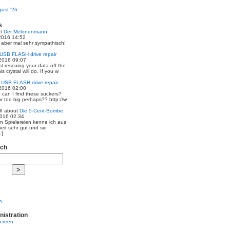
ust '26
s
ut
Der Melonenmann
2016 14:52
r aber mal sehr sympathisch!
USB FLASH drive repair
2016 09:07
st rescuing your data off the
is crystal will do. If you w
t
USB FLASH drive repair
2016 02:00
 can I find these suckers?
 or too big perhaps?? http://w
I
about
Die 5-Cent-Bombe
2016 02:34
en Spielereien kenne ich aus
eit sehr gut und sie
.]
rch
m
nistration
screen