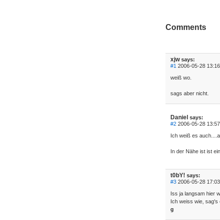
Comments
xjw
says:
#1
2006-05-28 13:16
weiß wo.
sags aber nicht.
Daniel
says:
#2
2006-05-28 13:57
Ich weiß es auch....a
In der Nähe ist ist e
t0bY!
says:
#3
2006-05-28 17:03
Iss ja langsam hier w
Ich weiss wie, sag's
g