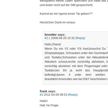
wenigstens meine Daten speichern (ich habe fast
und leider nicht auf die SIM gespeichert).
Kannst du mir irgend einen Tip geben??
Herzlichen Dank im voraus
knoetter
says:
#2.1
2008-09-20 15:32 (
Reply
)
Hallo,Diana!
Wenn Du ein V3 oder V3i hast,brauchst Du 
(Displayklappe, Schrauben unter den Gummipuff
und Tastatur,Schrauben unter der Akkuabde
Akkufach schaut,rechts vorsichtig abhebeln, li
vorsichtig abziehen mit dem Fingernagel oder 
Tastatur,bei Dir ja wohl das Hauptprob
befestigt,davon 4 unter dem weißen 
draufsteht.Ansonsten wie bei tObY beschrieben re
frank
says:
#3
2011-04-05 08:53 (
Reply
)
Hallo!
Hab 'ne Frage.