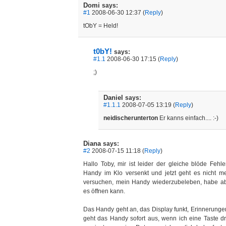
Domi
says:
#1
2008-06-30 12:37 (
Reply
)
tObY = Held!
t0bY!
says:
#1.1
2008-06-30 17:15 (
Reply
)
;)
Daniel
says:
#1.1.1
2008-07-05 13:19 (
Reply
)
neidischerunterton
Er kanns einfach.... :-)
Diana
says:
#2
2008-07-15 11:18 (
Reply
)
Hallo Toby, mir ist leider der gleiche blöde Fehl
Handy im Klo versenkt und jetzt geht es nicht me
versuchen, mein Handy wiederzubeleben, habe ab
es öffnen kann.
Das Handy geht an, das Display funkt, Erinnerunge
geht das Handy sofort aus, wenn ich eine Taste d