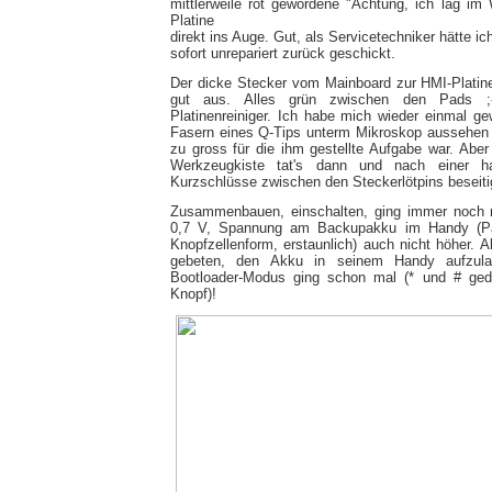
mittlerweile rot gewordene "Achtung, ich lag im 
Platine
direkt ins Auge. Gut, als Servicetechniker hätte i
sofort unrepariert zurück geschickt.
Der dicke Stecker vom Mainboard zur HMI-Platin
gut aus. Alles grün zwischen den Pads ;-)
Platinenreiniger. Ich habe mich wieder einmal ge
Fasern eines Q-Tips unterm Mikroskop aussehen 
zu gross für die ihm gestellte Aufgabe war. Aber 
Werkzeugkiste tat's dann und nach einer h
Kurzschlüsse zwischen den Steckerlötpins beseitig
Zusammenbauen, einschalten, ging immer noch 
0,7 V, Spannung am Backupakku im Handy (Pa
Knopfzellenform, erstaunlich) auch nicht höher. A
gebeten, den Akku in seinem Handy aufzula
Bootloader-Modus ging schon mal (* und # ged
Knopf)!