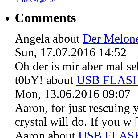
←
Back
August '26
Comments
Angela
about
Der Melon
Sun, 17.07.2016 14:52
Oh der is mir aber mal se
t0bY!
about
USB FLASH 
Mon, 13.06.2016 09:07
Aaron, for just rescuing 
crystal will do. If you w [
Aaron
about
USB FLASH 