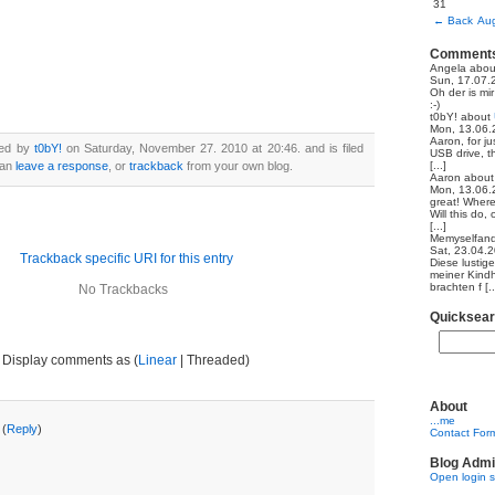
31
←
Back
Aug
Comment
Angela
abo
Sun, 17.07.
Oh der is mi
:-)
t0bY!
about
Mon, 13.06.
Aaron, for ju
ted by
t0bY!
on Saturday, November 27. 2010 at 20:46. and is filed
USB drive, th
can
leave a response
, or
trackback
from your own blog.
[...]
Aaron
abou
Mon, 13.06.
great! Where
Will this do,
[...]
Memyselfand
Sat, 23.04.
Trackback specific URI for this entry
Diese lustig
meiner Kindh
brachten f [..
No Trackbacks
Quicksea
Display comments as (
Linear
| Threaded)
About
...me
 (
Reply
)
Contact For
Blog Admi
)
Open login 