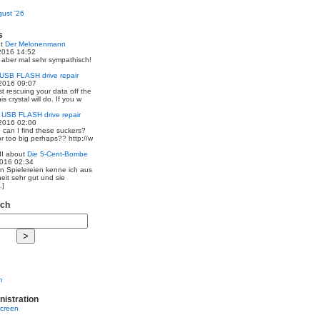
ust '26
s
ut
Der Melonenmann
2016 14:52
r aber mal sehr sympathisch!
USB FLASH drive repair
2016 09:07
st rescuing your data off the
is crystal will do. If you w
t
USB FLASH drive repair
2016 02:00
 can I find these suckers?
 or too big perhaps?? http://w
I
about
Die 5-Cent-Bombe
2016 02:34
en Spielereien kenne ich aus
eit sehr gut und sie
.]
rch
m
nistration
screen