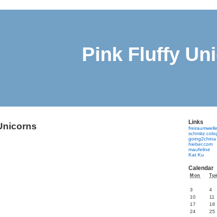
Pink Fluffy Un
Links
 Unicorns
freiraumwell
schmitz.col
going2china
hieber.com
maufeline
Kat Ku
Calendar
Mon
Tu
3
4
10
11
17
18
24
25