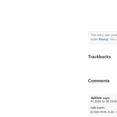
This entry was pos
under
Bewegt
. You 
Trackbacks
Comments
daNiele
says:
#1
2010-11-28 14:59
hallo katrin,
ja hast recht, is jut :-