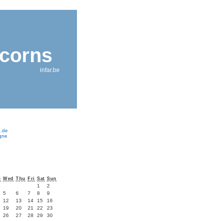
icorns
infar.be
e.de
ogne
e
Wed
Thu
Fri
Sat
Sun
1
2
5
6
7
8
9
12
13
14
15
16
19
20
21
22
23
26
27
28
29
30