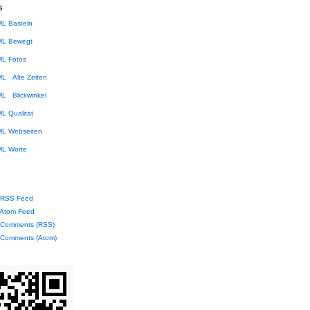
s
Basteln
Bewegt
Fotos
Alte Zeiten
Blickwinkel
Qualität
Webseiten
Worte
RSS Feed
Atom Feed
Comments (RSS)
Comments (Atom)